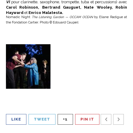
VI
pour clarinette, saxophone, trompette, tuba et percussions) avec
Carol Robinson, Bertrand Gauguet, Nate Wooley, Robin
Hayward
et
Enrico Malatesta.
Nomadic Night
The Listening Garden — OCCAM OCEAN
by Eliane Radigue at
the Fondation Cartier. Photo © Edouard Caupeil
LIKE
TWEET
+1
PIN IT