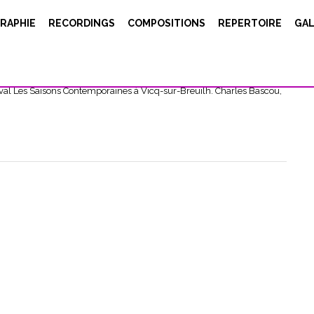
RAPHIE
RECORDINGS
COMPOSITIONS
REPERTOIRE
GAL
e_image image="10222"][/vc_column][vc_column width="1/4"]
n][vc_column width="1/4"][vc_column_text] Pitter-Patter,
pièce pour percussions et dispositif électronique, écrit pour et créée
ival Les Saisons Contemporaines à Vicq-sur-Breuilh. Charles Bascou,