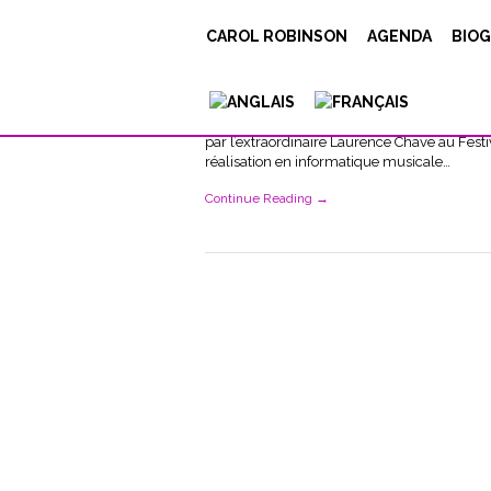
e
CAROL ROBINSON
AGENDA
BIOG
Posted on
8 juillet 2022
Under
actu
[vc_row][vc_column width="1/4"][vc_singl
[vc_single_image image="10224"][/vc_colum
remembering the rain that was, une nouvelle 
par l’extraordinaire Laurence Chave au Fest
réalisation en informatique musicale…
Continue Reading →