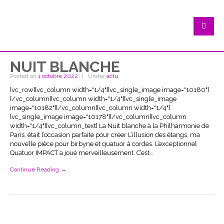
NUIT BLANCHE
Posted on
1 octobre 2022
Under
actu
[vc_row][vc_column width="1/4"][vc_single_image image="10180"]
[/vc_column][vc_column width="1/4"][vc_single_image
image="10182"][/vc_column][vc_column width="1/4"]
[vc_single_image image="10178"][/vc_column][vc_column
width="1/4"][vc_column_text] La Nuit blanche à la Philharmonie de
Paris, était l’occasion parfaite pour créer L’illusion des étangs, ma
nouvelle pièce pour birbyne et quatuor à cordes. L’exceptionnel
Quatuor IMPACT a joué merveilleusement. C’est…
Continue Reading →