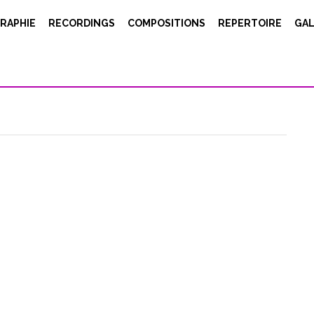
RAPHIE
RECORDINGS
COMPOSITIONS
REPERTOIRE
GAL
e_image image="10526"][/vc_column][vc_column width="1/4"]
umn][vc_column width="1/4"][vc_column_text] OCCAM HEXA V
'excellent ensemble KLANG dans le cadre d'une rétrospective en
s. Très beau travail ! Soirée Nomade Rétrospective OCCAM…