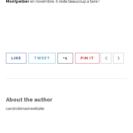
Montpellier
en novembre. Il reste beaucoup à faire !
LIKE
TWEET
+1
PIN IT
About the author
carolrobinsonwebsite
: