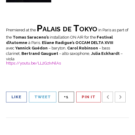
Palais de Tokyo
Premiered at the
in Paris as part of
the
Tomas Saraceno’s
installation ON AIR for the
Festival
d’Automne
à Paris.
Eliane Radigue’s OCCAM DELTA XVIII
avec
Yannick Guédon
– baryton,
Carol Robinson
– bass
clarinet,
Bertrand Gauguet
– alto saxophone,
Julia Eckhardt
–
viola
https://youtu.be/LL2GzIvNlAs
LIKE
TWEET
+1
PIN IT