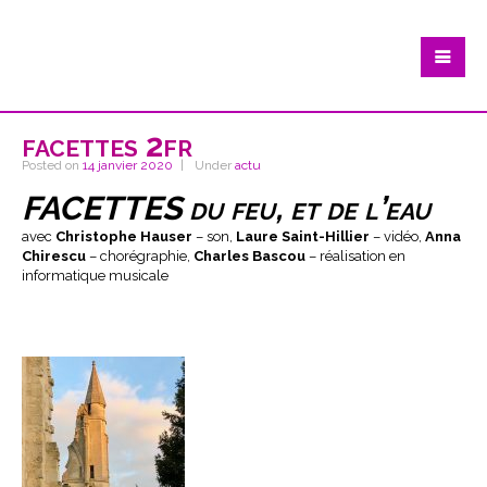
facettes 2fr
Posted on
14 janvier 2020
Under
actu
FACETTES du feu, et de l’eau
avec
Christophe Hauser
– son,
Laure
Saint-Hillier
– vidéo,
Anna
Chirescu
– chorégraphie,
Charles Bascou
– réalisation en
informatique musicale