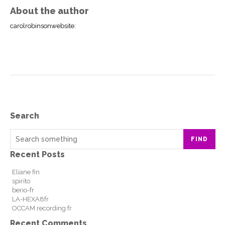
About the author
carolrobinsonwebsite
:
Search
FIND
Recent Posts
Eliane fin
spirito
berio-fr
LA-HEXA8fr
OCCAM recording fr
Recent Comments