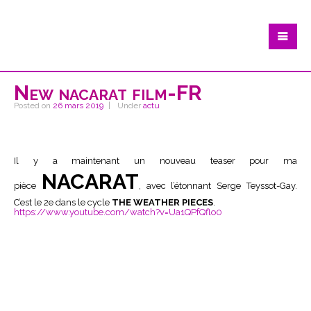
New nacarat film-FR
Posted on
26 mars 2019
Under
actu
Il y a maintenant un nouveau teaser pour ma
NACARAT
pièce
, avec l’étonnant Serge Teyssot-Gay.
C’est le 2e dans le cycle
THE WEATHER PIECES
.
https://www.youtube.com/watch?v=Ua1QPfQflo0