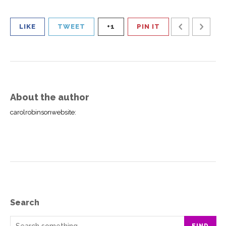
LIKE
TWEET
+1
PIN IT
About the author
carolrobinsonwebsite
:
Search
FIND