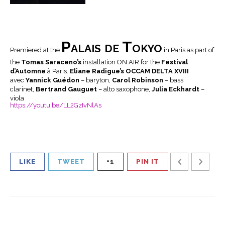
Palais de Tokyo
Premiered at the
in Paris as part of
the
Tomas Saraceno’s
installation ON AIR for the
Festival
d’Automne
à Paris.
Eliane Radigue’s OCCAM DELTA XVIII
avec
Yannick Guédon
– baryton,
Carol Robinson
– bass
clarinet,
Bertrand Gauguet
– alto saxophone,
Julia Eckhardt
–
viola
https://youtu.be/LL2GzIvNlAs
LIKE
TWEET
+1
PIN IT