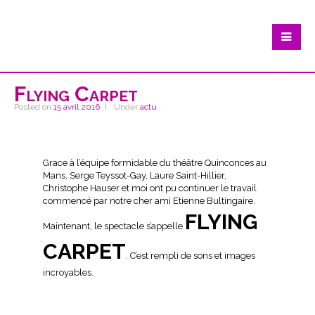
Flying Carpet
Posted on
15 avril 2016
Under
actu
Grace à l’équipe formidable du théâtre Quinconces au
Mans, Serge Teyssot-Gay, Laure Saint-Hillier,
Christophe Hauser et moi ont pu continuer le travail
commencé par notre cher ami Etienne Bultingaire.
FLYING
Maintenant, le spectacle s’appelle
CARPET
. C’est rempli de sons et images
incroyables.