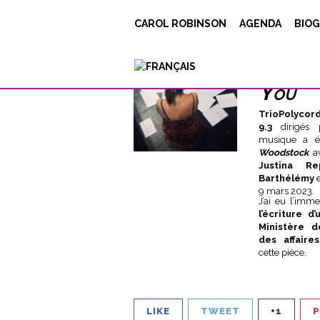
50/50
CAROL ROBINSON
AGENDA
BIOG
Posted on
20 février 2023
Under
actu
Premières rép
You
TrioPolycor
9.3
dirigés
musique a é
Woodstock
av
Justina Re
Barthélémy
e
9 mars 2023.
J’ai eu l’im
l’écriture 
Ministère d
des affaires
cette pièce.
LIKE
TWEET
+1
P