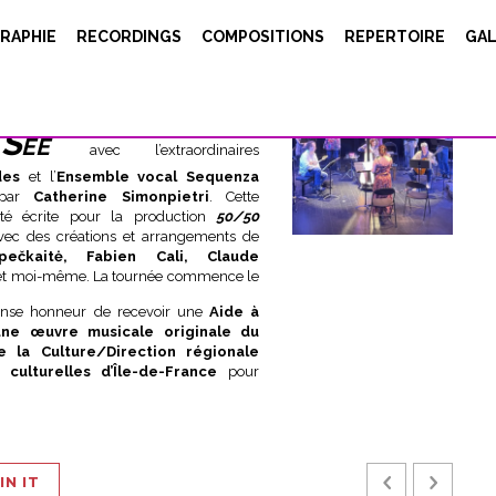
RAPHIE
RECORDINGS
COMPOSITIONS
REPERTOIRE
GAL
Can
étitions de ma nouvelle pièce
 See
avec l’extraordinaires
des
et l’
Ensemble vocal Sequenza
 par
Catherine Simonpietri
. Cette
té écrite pour la production
50/50
ec des créations et arrangements de
pečkaitė, Fabien Cali, Claude
t moi-même. La tournée commence le
mense honneur de recevoir une
Aide à
d’une œuvre musicale originale du
e la Culture/Direction régionale
 culturelles d’Île-de-France
pour
IN IT