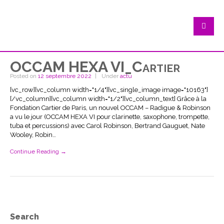
OCCAM HEXA VI_Cartier
Posted on
12 septembre 2022
Under
actu
[vc_row][vc_column width="1/4"][vc_single_image image="10163"]
[/vc_column][vc_column width="1/2"][vc_column_text] Grâce à la
Fondation Cartier de Paris, un nouvel OCCAM – Radigue & Robinson
a vu le jour (OCCAM HEXA VI pour clarinette, saxophone, trompette,
tuba et percussions) avec Carol Robinson, Bertrand Gauguet, Nate
Wooley, Robin…
Continue Reading →
Search