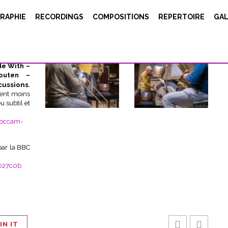
E_FR
RAPHIE
RECORDINGS
COMPOSITIONS
REPERTOIRE
GAL
a été créé
u
London
le a été
de With –
outen –
ussions
.
ment moins
u subtil et
/occam-
 par la BBC
027c0b
IN IT