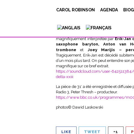
OCCAM_WIGMOR
CAROL ROBINSON
AGENDA
BIOG
Posted on
17 janvier 2025
Under
actu
OCCAM DELTA XXIII
(Radigue / Robinson) 
à
Wigmore Hall
dans le cadre d
Contemporary Music Festival.
El
magnifiquement interprétée par
Erik-Jan 
saxophone baryton, Anton van H
Joey Marijis – perc
trombone
et
Tragiquement, Erik-Jan est décédé subite
d’un mois plus tard. On peut entendre son je
magnifique sur ce bref extrait.
https://soundcloud.com/user-642511384
delta-xxiii
La pièce de 31′ a été enregistrée et diffusée
Radio 3, Peter Thresh – producteur.
https://www.bbc.co.uk/programmes/m0
photos© Dawid Laskowski
LIKE
TWEET
+1
P